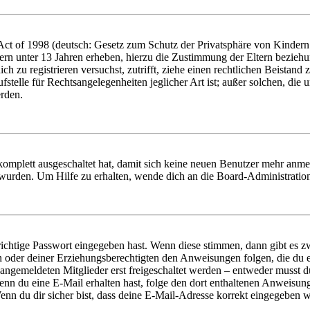
t of 1998 (deutsch: Gesetz zum Schutz der Privatsphäre von Kindern i
ern unter 13 Jahren erheben, hierzu die Zustimmung der Eltern bezieh
dich zu registrieren versuchst, zutrifft, ziehe einen rechtlichen Beista
stelle für Rechtsangelegenheiten jeglicher Art ist; außer solchen, die
erden.
 komplett ausgeschaltet hat, damit sich keine neuen Benutzer mehr anm
 wurden. Um Hilfe zu erhalten, wende dich an die Board-Administratio
richtige Passwort eingegeben hast. Wenn diese stimmen, dann gibt es
ern oder deiner Erziehungsberechtigten den Anweisungen folgen, die du e
 angemeldeten Mitglieder erst freigeschaltet werden – entweder musst du
. Wenn du eine E-Mail erhalten hast, folge den dort enthaltenen Anweis
nn du dir sicher bist, dass deine E-Mail-Adresse korrekt eingegeben w