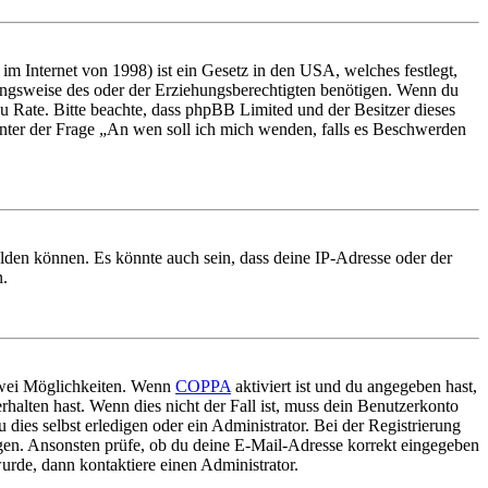
m Internet von 1998) ist ein Gesetz in den USA, welches festlegt,
ungsweise des oder der Erziehungsberechtigten benötigen. Wenn du
nd zu Rate. Bitte beachte, dass phpBB Limited und der Besitzer dieses
 unter der Frage „An wen soll ich mich wenden, falls es Beschwerden
elden können. Es könnte auch sein, dass deine IP-Adresse oder der
n.
 zwei Möglichkeiten. Wenn
COPPA
aktiviert ist und du angegeben hast,
rhalten hast. Wenn dies nicht der Fall ist, muss dein Benutzerkonto
 dies selbst erledigen oder ein Administrator. Bei der Registrierung
ungen. Ansonsten prüfe, ob du deine E-Mail-Adresse korrekt eingegeben
urde, dann kontaktiere einen Administrator.