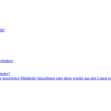
lt?
rhalten!
lieder?
er ignorierten Mitglieder hinzufügen oder diese wieder aus den Listen e