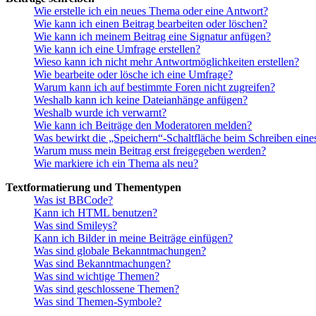
Wie erstelle ich ein neues Thema oder eine Antwort?
Wie kann ich einen Beitrag bearbeiten oder löschen?
Wie kann ich meinem Beitrag eine Signatur anfügen?
Wie kann ich eine Umfrage erstellen?
Wieso kann ich nicht mehr Antwortmöglichkeiten erstellen?
Wie bearbeite oder lösche ich eine Umfrage?
Warum kann ich auf bestimmte Foren nicht zugreifen?
Weshalb kann ich keine Dateianhänge anfügen?
Weshalb wurde ich verwarnt?
Wie kann ich Beiträge den Moderatoren melden?
Was bewirkt die „Speichern“-Schaltfläche beim Schreiben eine
Warum muss mein Beitrag erst freigegeben werden?
Wie markiere ich ein Thema als neu?
Textformatierung und Thementypen
Was ist BBCode?
Kann ich HTML benutzen?
Was sind Smileys?
Kann ich Bilder in meine Beiträge einfügen?
Was sind globale Bekanntmachungen?
Was sind Bekanntmachungen?
Was sind wichtige Themen?
Was sind geschlossene Themen?
Was sind Themen-Symbole?