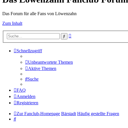
Das Forum für alle Fans von Löwenzahn
Zum Inhalt
Erweiterte
Suche
Suche
Schnellzugriff
Unbeantwortete Themen
Aktive Themen
Suche
FAQ
Anmelden
Registrieren
Zur Fanclub-Homepage
Bärstadt
Häufig gestellte Fragen
Suche