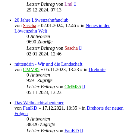
Letzter Beitrag
von
Lml
29.12.2024, 07:13
20 Jahre Löwenzahnfanclub
von
Sascha
»
02.01.2024, 12:46
» in
Neues in der
Löwenzahn Welt
0
Antworten
9690
Zugriffe
Letzter Beitrag
von
Sascha
02.01.2024, 12:46
mittendrin - Wir und die Landschaft
von
CMM85
»
05.11.2023, 13:23
» in
Drehorte
0
Antworten
9591
Zugriffe
Letzter Beitrag
von
CMM85
05.11.2023, 13:23
Das Weihnachtsabenteuer
von
FanKD
»
17.12.2021, 10:35
» in
Drehorte der neuen
Folgen
0
Antworten
38326
Zugriffe
Letzter Beitrag
von
FanKD