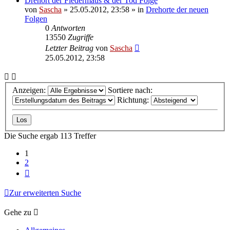
Drehort der Fledermaus & der Tod Folge
von
Sascha
»
25.05.2012, 23:58
» in
Drehorte der neuen
Folgen
0
Antworten
13550
Zugriffe
Letzter Beitrag
von
Sascha
25.05.2012, 23:58
Anzeigen:
Sortiere nach:
Richtung:
Die Suche ergab 113 Treffer
1
2
Nächste
Zur erweiterten Suche
Gehe zu