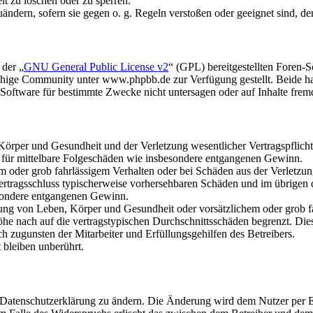
it zu löschen oder zu sperren.
uändern, sofern sie gegen o. g. Regeln verstoßen oder geeignet sind, 
 der „
GNU General Public License v2
“ (GPL) bereitgestellten Foren
hige Community unter www.phpbb.de zur Verfügung gestellt. Beide hab
oftware für bestimmte Zwecke nicht untersagen oder auf Inhalte frem
rper und Gesundheit und der Verletzung wesentlicher Vertragspflichten
ch für mittelbare Folgeschäden wie insbesondere entgangenen Gewinn.
em oder grob fahrlässigem Verhalten oder bei Schäden aus der Verletz
i Vertragsschluss typischerweise vorhersehbaren Schäden und im übrigen
besondere entgangenen Gewinn.
ng von Leben, Körper und Gesundheit oder vorsätzlichem oder grob fah
e nach auf die vertragstypischen Durchschnittsschäden begrenzt. Dies
h zugunsten der Mitarbeiter und Erfüllungsgehilfen des Betreibers.
bleiben unberührt.
e Datenschutzerklärung zu ändern. Die Änderung wird dem Nutzer per E-