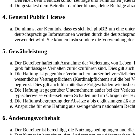
Betreiber, dein Benutzerkonto, Beiträge und Funktionen jederze
Du gestattest dem Betreiber darüber hinaus, deine Beiträge abz
4. General Public License
Du nimmst zur Kenntnis, dass es sich bei phpBB um eine unter
deutschsprachige Informationen werden durch die deutschsprac
verwendet wird. Sie können insbesondere die Verwendung der S
5. Gewährleistung
Der Betreiber haftet mit Ausnahme der Verletzung von Leben, Kö
grob fahrlässiges Verhalten zurückzuführen sind. Dies gilt au
Die Haftung ist gegenüber Verbrauchern außer bei vorsätzlich
wesentlicher Vertragspflichten (Kardinalpflichten) auf die be
begrenzt. Dies gilt auch für mittelbare Folgeschäden wie ins
Die Haftung ist gegenüber Unternehmern außer bei der Verletzu
typischerweise vorhersehbaren Schäden und im Übrigen der Höh
Die Haftungsbegrenzung der Absätze a bis c gilt sinngemäß auc
Ansprüche für eine Haftung aus zwingendem nationalem Recht 
6. Änderungsvorbehalt
Der Betreiber ist berechtigt, die Nutzungsbedingungen und di