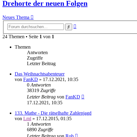
Drehorte der neuen Folgen
Neues Thema
Erweiterte
Suche
Suche
24 Themen • Seite
1
von
1
Themen
Antworten
Zugriffe
Letzter Beitrag
Das Weihnachtsabenteuer
von
FanKD
»
17.12.2021, 10:35
0
Antworten
38319
Zugriffe
Letzter Beitrag
von
FanKD
17.12.2021, 10:35
133. Mathe - Die rätselhafte Zahlenjagd
von
Lml
»
17.12.2015, 01:35
1
Antworten
6890
Zugriffe
Letzter Beitrag
von
Rob