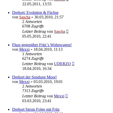
22.05.2011, 13:55
Drehort: Evolution & Füchse
von
Sascha
»
30.03.2010, 21:57
2
Antworten
6708
Zugriffe
Letzter Beitrag
von
Sascha
05.05.2010, 22:41
Fluss gegenüber Fritz´s Wohnwagen!
von
Mexxi
»
18.04.2010, 11:13
1
Antworten
6274
Zugriffe
Letzter Beitrag
von
UDERZO
18.04.2010, 16:34
Drehort der Sendung Moor!
von
Mexxi
»
03.03.2010, 19:01
2
Antworten
7313
Zugriffe
Letzter Beitrag
von
Mexxi
03.03.2010, 23:41
Drehort Strom Folge mit Fritz