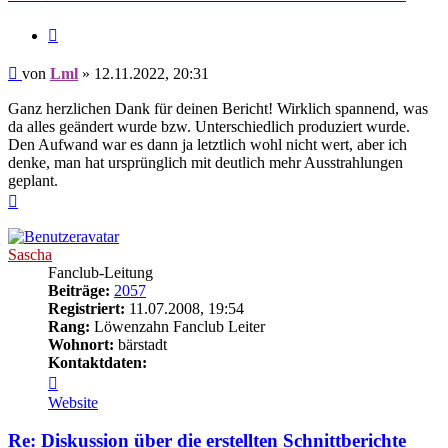
Zitieren
Beitrag
von
Lml
»
12.11.2022, 20:31
Ganz herzlichen Dank für deinen Bericht! Wirklich spannend, was
da alles geändert wurde bzw. Unterschiedlich produziert wurde.
Den Aufwand war es dann ja letztlich wohl nicht wert, aber ich
denke, man hat ursprünglich mit deutlich mehr Ausstrahlungen
geplant.
Nach
oben
Sascha
Fanclub-Leitung
Beiträge:
2057
Registriert:
11.07.2008, 19:54
Rang:
Löwenzahn Fanclub Leiter
Wohnort:
bärstadt
Kontaktdaten:
Kontaktdaten
von
Website
Sascha
Re: Diskussion über die erstellten Schnittberichte