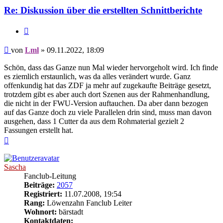
Re: Diskussion über die erstellten Schnittberichte
Zitieren
Beitrag
von
Lml
»
09.11.2022, 18:09
Schön, dass das Ganze nun Mal wieder hervorgeholt wird. Ich finde
es ziemlich erstaunlich, was da alles verändert wurde. Ganz
offenkundig hat das ZDF ja mehr auf zugekaufte Beiträge gesetzt,
trotzdem gibt es aber auch dort Szenen aus der Rahmenhandlung,
die nicht in der FWU-Version auftauchen. Da aber dann bezogen
auf das Ganze doch zu viele Parallelen drin sind, muss man davon
ausgehen, dass 1 Cutter da aus dem Rohmaterial gezielt 2
Fassungen erstellt hat.
Nach
oben
Sascha
Fanclub-Leitung
Beiträge:
2057
Registriert:
11.07.2008, 19:54
Rang:
Löwenzahn Fanclub Leiter
Wohnort:
bärstadt
Kontaktdaten: