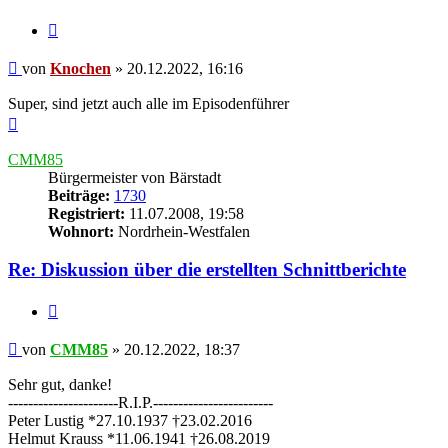
Zitieren
Beitrag
von
Knochen
»
20.12.2022, 16:16
Super, sind jetzt auch alle im Episodenführer
Nach
oben
CMM85
Bürgermeister von Bärstadt
Beiträge:
1730
Registriert:
11.07.2008, 19:58
Wohnort:
Nordrhein-Westfalen
Re: Diskussion über die erstellten Schnittberichte
Zitieren
Beitrag
von
CMM85
»
20.12.2022, 18:37
Sehr gut, danke!
----------------------R.I.P.------------------------
Peter Lustig *27.10.1937 †23.02.2016
Helmut Krauss *11.06.1941 †26.08.2019