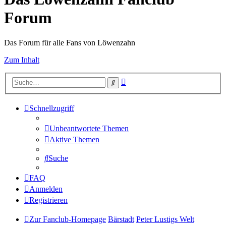
Forum
Das Forum für alle Fans von Löwenzahn
Zum Inhalt
Erweiterte
Suche
Suche
Schnellzugriff
Unbeantwortete Themen
Aktive Themen
Suche
FAQ
Anmelden
Registrieren
Zur Fanclub-Homepage
Bärstadt
Peter Lustigs Welt