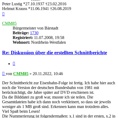
Peter Lustig *27.10.1937 †23.02.2016
Helmut Krauss *11.06.1941 †26.08.2019
Nach
oben
CMM85
Bürgermeister von Bärstadt
Beiträge:
1730
Registriert:
11.07.2008, 19:58
Wohnort:
Nordrhein-Westfalen
Re: Diskussion über die erstellten Schnittberichte
Zitieren
Beitrag
von
CMM85
»
20.11.2022, 10:46
Der Schnittbericht zur Eisenbahn-Folge ist fertig. Ich habe hier auch
noch die Version der deutschen Bundesbahn von 1981 mit
berücksichtigt, die Jahre später auf DVD erschienen ist.
Da die Bilddatei zu groß war, musste ich sie teilen. Die
Gesamtdateien habe ich dann noch verkleinert, so dass sie jeweils
weniger als 1 MB groß sind. Erkennen kann man trotzdem alles.
Viel Spaß beim Lesen!
Die Nummerierung ist folgendermaßen: x.1 sind in der ersten, x.2 in