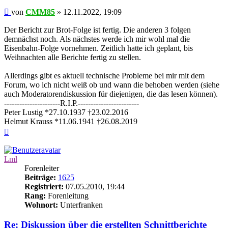
Beitrag
von
CMM85
»
12.11.2022, 19:09
Der Bericht zur Brot-Folge ist fertig. Die anderen 3 folgen
demnächst noch. Als nächstes werde ich mir wohl mal die
Eisenbahn-Folge vornehmen. Zeitlich hatte ich geplant, bis
Weihnachten alle Berichte fertig zu stellen.
Allerdings gibt es aktuell technische Probleme bei mir mit dem
Forum, wo ich nicht weiß ob und wann die behoben werden (siehe
auch Moderatorendiskussion für diejenigen, die das lesen können).
----------------------R.I.P.------------------------
Peter Lustig *27.10.1937 †23.02.2016
Helmut Krauss *11.06.1941 †26.08.2019
Nach
oben
Lml
Forenleiter
Beiträge:
1625
Registriert:
07.05.2010, 19:44
Rang:
Forenleitung
Wohnort:
Unterfranken
Re: Diskussion über die erstellten Schnittberichte