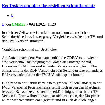
Re: Diskussion über die erstellten Schnittberichte
Zitieren
Beitrag
von
CMM85
»
09.11.2022, 11:20
In nächster Zeit werde ich mich nun noch um die restlichen
Schnittberichte bzw. besser gesagt Vergleiche zwischen der TV- und
der FWU-Version kümmern.
Vorabinfos schon mal zur Brot-Folge:
Am Anfang nach dem Vorspann enthält die ZDF-Version wieder
eine Vorspann-Ankündigung mit Broten als Hintergrundbild.
Die ersten 15 Minuten sind in beiden Versionen aber gleich. Nur
einmal wird in der ZDF-Version ein paar Sekunden lang ein anderes
Bild verwendet, das in der FWU-Version später kommt.
Die Szene in der Fabrik ist zu einem großen Teil total anders, in der
FWU-Version ist Peter mehrmals selbst noch neben den Maschinen
bzw. der Backstraße zu sehen und erklärt einiges dazu. In der TV-
Version ist Peter währenddessen gar nicht zu sehen, der Einspieler
wurde wahrscheinlich dazu gekauft und ist auch deutlich länger.