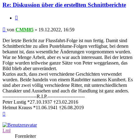
Re: Diskussion über die erstellten Schnittberichte
Zitieren
Beitrag
von
CMM85
»
19.12.2022, 16:59
Der letzte Bericht zur Flussfahrt-Folge ist nun fertig. Damit sind
Schnittberichte zu allen Pusteblume-Folgen verfügbar, bei denen
bekannt ist, dass wesentliche Änderungen vorgenommen wurden.
War ne Menge Arbeit, aber es war auch interessant. Bei der letzten
Folge wurden teilweise ganze Sätze von Peter weggelassen, das
Bild blieb aber unverändert.
Kurios auch, dass zwei verschiedene Geschichten verwendet
wurden. Beide handeln von einem Raubritter namens Kunibert. Es
sind aber zwei völlig verschiedene Ritter, mit unterschiedlichem
Charakter und Aussehen und auch die Handlung ist ganz anders.
----------------------R.I.P.------------------------
Peter Lustig *27.10.1937 †23.02.2016
Helmut Krauss *11.06.1941 †26.08.2019
Nach
oben
Lml
Forenleiter