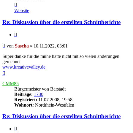
Kontaktdaten
von
Website
Sascha
Re: Diskussion über die erstellten Schnittberichte
Zitieren
Beitrag
von
Sascha
»
10.11.2022, 03:01
Super danke für die mühe hätte nicht mit so vielen änderungen
gerechnet.
www.kreativevalley.de
Nach
oben
CMM85
Bürgermeister von Bärstadt
Beiträge:
1730
Registriert:
11.07.2008, 19:58
Wohnort:
Nordrhein-Westfalen
Re: Diskussion über die erstellten Schnittberichte
Zitieren