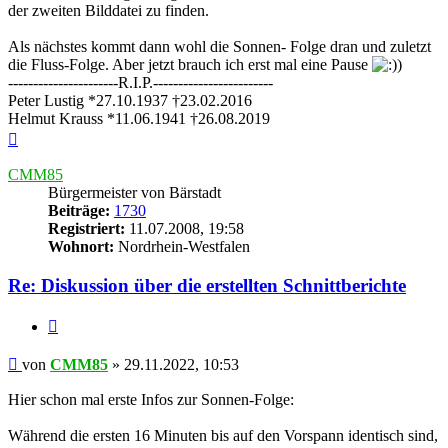
der zweiten Bilddatei zu finden.
Als nächstes kommt dann wohl die Sonnen- Folge dran und zuletzt
die Fluss-Folge. Aber jetzt brauch ich erst mal eine Pause
----------------------R.I.P.------------------------
Peter Lustig *27.10.1937 †23.02.2016
Helmut Krauss *11.06.1941 †26.08.2019
Nach
oben
CMM85
Bürgermeister von Bärstadt
Beiträge:
1730
Registriert:
11.07.2008, 19:58
Wohnort:
Nordrhein-Westfalen
Re: Diskussion über die erstellten Schnittberichte
Zitieren
Beitrag
von
CMM85
»
29.11.2022, 10:53
Hier schon mal erste Infos zur Sonnen-Folge:
Während die ersten 16 Minuten bis auf den Vorspann identisch sind,