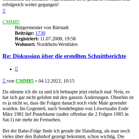
erfolgreich weiter gegangen!
Nach
oben
CMM85
Bürgermeister von Bärstadt
Beiträge:
1730
Registriert:
11.07.2008, 19:58
Wohnort:
Nordrhein-Westfalen
Re: Diskussion über die erstellten Schnittberichte
Zitieren
Beitrag
von
CMM85
»
04.12.2022, 10:15
Da stimme ich dir zu und ich behaupte jetzt einfach mal: Nein, es
hat sich gar nicht gelohnt mit den ganzen Änderungen. Ohnehin ist
es ja nicht so, dass die Folgen danach noch viele Male gesendet
wurden. Im Gegenteil, nach Sendebeginn von Löwenzahn Ende
März 1981 lief Pusteblume (außer offenbar die 2 Folgen 1985 in
Sat.1) nie mehr im Fernsehen.
Bei der Bahn-Folge finde ich gerade die Handlung, als man noch
vieles über den Bahnhof gezeigt bekommt, schon wichtig. Die