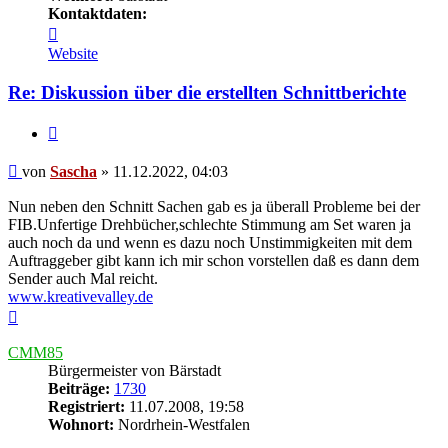
Kontaktdaten:
Kontaktdaten
von
Website
Sascha
Re: Diskussion über die erstellten Schnittberichte
Zitieren
Beitrag
von
Sascha
»
11.12.2022, 04:03
Nun neben den Schnitt Sachen gab es ja überall Probleme bei der
FIB.Unfertige Drehbücher,schlechte Stimmung am Set waren ja
auch noch da und wenn es dazu noch Unstimmigkeiten mit dem
Auftraggeber gibt kann ich mir schon vorstellen daß es dann dem
Sender auch Mal reicht.
www.kreativevalley.de
Nach
oben
CMM85
Bürgermeister von Bärstadt
Beiträge:
1730
Registriert:
11.07.2008, 19:58
Wohnort:
Nordrhein-Westfalen