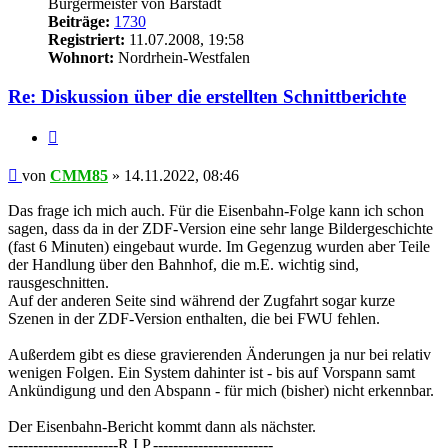
Bürgermeister von Bärstadt
Beiträge:
1730
Registriert:
11.07.2008, 19:58
Wohnort:
Nordrhein-Westfalen
Re: Diskussion über die erstellten Schnittberichte
Zitieren
Beitrag
von
CMM85
»
14.11.2022, 08:46
Das frage ich mich auch. Für die Eisenbahn-Folge kann ich schon
sagen, dass da in der ZDF-Version eine sehr lange Bildergeschichte
(fast 6 Minuten) eingebaut wurde. Im Gegenzug wurden aber Teile
der Handlung über den Bahnhof, die m.E. wichtig sind,
rausgeschnitten.
Auf der anderen Seite sind während der Zugfahrt sogar kurze
Szenen in der ZDF-Version enthalten, die bei FWU fehlen.
Außerdem gibt es diese gravierenden Änderungen ja nur bei relativ
wenigen Folgen. Ein System dahinter ist - bis auf Vorspann samt
Ankündigung und den Abspann - für mich (bisher) nicht erkennbar.
Der Eisenbahn-Bericht kommt dann als nächster.
----------------------R.I.P.------------------------