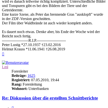
wird es danach teilweise richtig kompliziert. Unterschiedliche Bilder
und Tonspuren gibt es bei den Bildern der Tiere und der
Getreideernte.
Eine kurze Szene, als Peter das brennende Gras "ausklopft" wurde
in der ZDF-Version geschnitten.
Der Film über Waldbrände ist auch wieder komplett anders.
Es dauert noch etwas. Denke aber, bis Ende der Woche wird der
Bericht noch fertig.
----------------------R.I.P.------------------------
Peter Lustig *27.10.1937 †23.02.2016
Helmut Krauss *11.06.1941 †26.08.2019
Nach
oben
Lml
Forenleiter
Beiträge:
1625
Registriert:
07.05.2010, 19:44
Rang:
Forenleitung
Wohnort:
Unterfranken
Re: Diskussion über die erstellten Schnittberichte
Zitieren