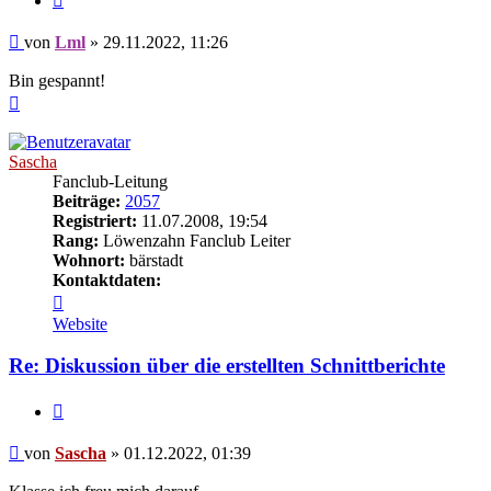
Beitrag
von
Lml
»
29.11.2022, 11:26
Bin gespannt!
Nach
oben
Sascha
Fanclub-Leitung
Beiträge:
2057
Registriert:
11.07.2008, 19:54
Rang:
Löwenzahn Fanclub Leiter
Wohnort:
bärstadt
Kontaktdaten:
Kontaktdaten
von
Website
Sascha
Re: Diskussion über die erstellten Schnittberichte
Zitieren
Beitrag
von
Sascha
»
01.12.2022, 01:39