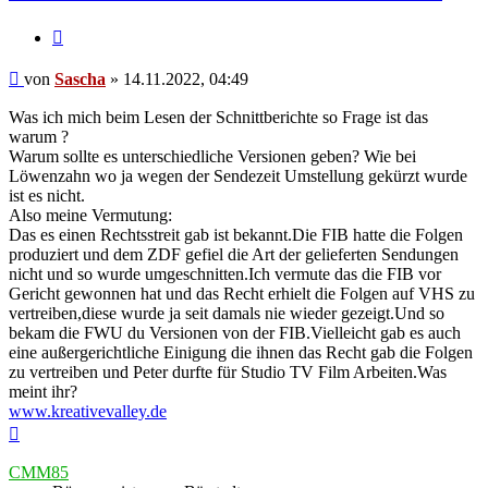
Zitieren
Beitrag
von
Sascha
»
14.11.2022, 04:49
Was ich mich beim Lesen der Schnittberichte so Frage ist das
warum ?
Warum sollte es unterschiedliche Versionen geben? Wie bei
Löwenzahn wo ja wegen der Sendezeit Umstellung gekürzt wurde
ist es nicht.
Also meine Vermutung:
Das es einen Rechtsstreit gab ist bekannt.Die FIB hatte die Folgen
produziert und dem ZDF gefiel die Art der gelieferten Sendungen
nicht und so wurde umgeschnitten.Ich vermute das die FIB vor
Gericht gewonnen hat und das Recht erhielt die Folgen auf VHS zu
vertreiben,diese wurde ja seit damals nie wieder gezeigt.Und so
bekam die FWU du Versionen von der FIB.Vielleicht gab es auch
eine außergerichtliche Einigung die ihnen das Recht gab die Folgen
zu vertreiben und Peter durfte für Studio TV Film Arbeiten.Was
meint ihr?
www.kreativevalley.de
Nach
oben
CMM85