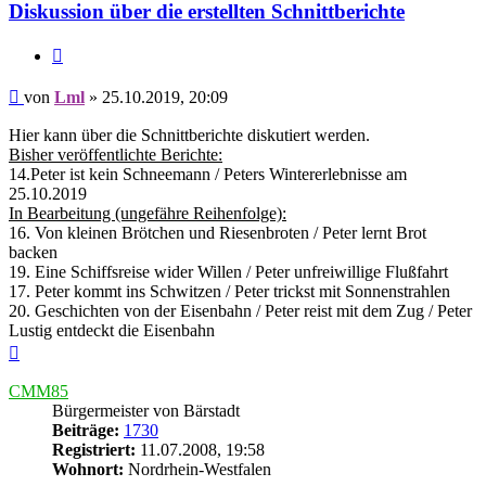
Diskussion über die erstellten Schnittberichte
Zitieren
Beitrag
von
Lml
»
25.10.2019, 20:09
Hier kann über die Schnittberichte diskutiert werden.
Bisher veröffentlichte Berichte:
14.Peter ist kein Schneemann / Peters Wintererlebnisse am
25.10.2019
In Bearbeitung (ungefähre Reihenfolge):
16. Von kleinen Brötchen und Riesenbroten / Peter lernt Brot
backen
19. Eine Schiffsreise wider Willen / Peter unfreiwillige Flußfahrt
17. Peter kommt ins Schwitzen / Peter trickst mit Sonnenstrahlen
20. Geschichten von der Eisenbahn / Peter reist mit dem Zug / Peter
Lustig entdeckt die Eisenbahn
Nach
oben
CMM85
Bürgermeister von Bärstadt
Beiträge:
1730
Registriert:
11.07.2008, 19:58
Wohnort:
Nordrhein-Westfalen