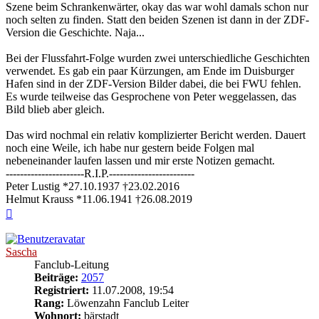
Szene beim Schrankenwärter, okay das war wohl damals schon nur
noch selten zu finden. Statt den beiden Szenen ist dann in der ZDF-
Version die Geschichte. Naja...
Bei der Flussfahrt-Folge wurden zwei unterschiedliche Geschichten
verwendet. Es gab ein paar Kürzungen, am Ende im Duisburger
Hafen sind in der ZDF-Version Bilder dabei, die bei FWU fehlen.
Es wurde teilweise das Gesprochene von Peter weggelassen, das
Bild blieb aber gleich.
Das wird nochmal ein relativ komplizierter Bericht werden. Dauert
noch eine Weile, ich habe nur gestern beide Folgen mal
nebeneinander laufen lassen und mir erste Notizen gemacht.
----------------------R.I.P.------------------------
Peter Lustig *27.10.1937 †23.02.2016
Helmut Krauss *11.06.1941 †26.08.2019
Nach
oben
Sascha
Fanclub-Leitung
Beiträge:
2057
Registriert:
11.07.2008, 19:54
Rang:
Löwenzahn Fanclub Leiter
Wohnort:
bärstadt