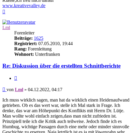
Klasse,ich freu mich darauf
www.kreativevalley.de
Nach
oben
Lml
Forenleiter
Beiträge:
1625
Registriert:
07.05.2010, 19:44
Rang:
Forenleitung
Wohnort:
Unterfranken
Re: Diskussion über die erstellten Schnittberichte
Zitieren
Beitrag
von
Lml
»
04.12.2022, 04:17
Ich muss wirklich sagen, man hat da wirklich einen Heidenaufwand
getrieben. Ob es das wert war, stelle ich Mal stark in Frage. Ich
denke, das war am Höhepunkt des Konflikts mit Herrn Dr. Lütje.
Man wollte wohl einfach zeigen,dass man nicht zufrieden ist.
Prinzipiell teile ich die Kritik auch teilweise. Jedoch finde ich es
Humbug, wichtige Passagen durch eine mehr oder minder sinnvolle
Geschichte zu ersetzen. Naja letztlich ist es ja mit löwenzahn sehr